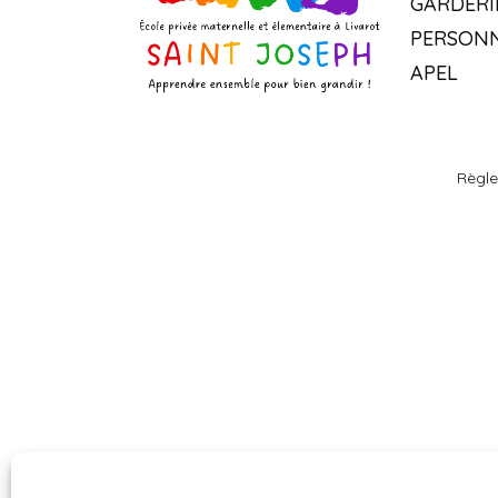
GARDERI
PERSON
APEL
Règle