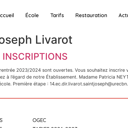
ccueil
École
Tarifs
Restauration
Act
oseph Livarot
: INSCRIPTIONS
 rentrée 2023/2024 sont ouvertes. Vous souhaitez inscrire 
z à l’égard de notre Établissement. Madame Patricia NEYT,
 l’école. Première étape : 14.ec.dir.livarot.saintjoseph@urec
S
OGEC