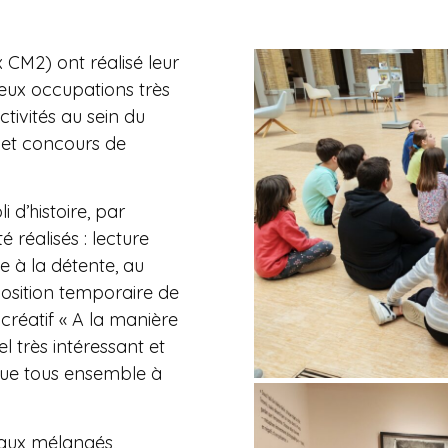
x CM2) ont réalisé leur
eux occupations très
ctivités au sein du
» et concours de
 d’histoire, par
é réalisés : lecture
 à la détente, au
position temporaire de
 créatif « A la manière
l très intéressant et
ique tous ensemble à
veaux mélangés,