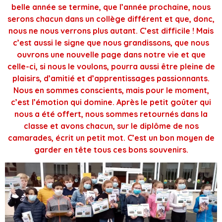
belle année se termine, que l’année prochaine, nous
serons chacun dans un collège différent et que, donc,
nous ne nous verrons plus autant. C’est difficile ! Mais
c’est aussi le signe que nous grandissons, que nous
ouvrons une nouvelle page dans notre vie et que
celle-ci, si nous le voulons, pourra aussi être pleine de
plaisirs, d’amitié et d’apprentissages passionnants.
Nous en sommes conscients, mais pour le moment,
c’est l’émotion qui domine. Après le petit goûter qui
nous a été offert, nous sommes retournés dans la
classe et avons chacun, sur le diplôme de nos
camarades, écrit un petit mot. C’est un bon moyen de
garder en tête tous ces bons souvenirs.