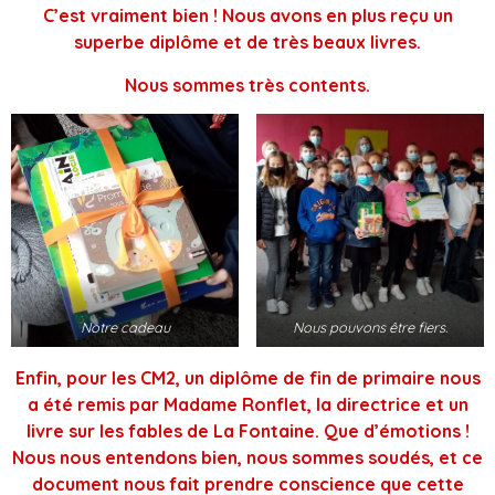
C’est vraiment bien ! Nous avons en plus reçu un
superbe diplôme et de très beaux livres.
Nous sommes très contents.
Notre cadeau
Nous pouvons être fiers.
Enfin, pour les CM2, un diplôme de fin de primaire nous
a été remis par Madame Ronflet, la directrice et un
livre sur les fables de La Fontaine. Que d’émotions !
Nous nous entendons bien, nous sommes soudés, et ce
document nous fait prendre conscience que cette